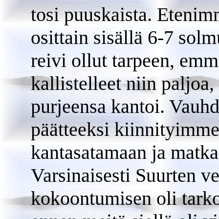
tosi puuskaista. Etenimm
osittain sisällä 6-7 sol
reivi ollut tarpeen, em
kallistelleet niin paljo
purjeensa kantoi. Vauh
päätteeksi kiinnityimm
kantasatamaan ja matkaa
Varsinaisesti Suurten ve
kokoontumisen oli tarkoi