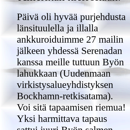
Päivä oli hyvää purjehdusta
länsituulella ja illalla
ankkuroiduimme 27 mailin
jälkeen yhdessä Serenadan
kanssa meille tuttuun Byön
lahukkaan (Uudenmaan
virkistysalueyhdistyksen
Bockhamn-retkisatama).
Voi sitä tapaamisen riemua!
Yksi harmittava tapaus
sattui juuri Byön salmen