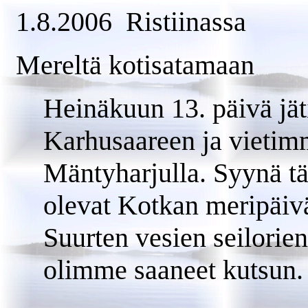
1.8.2006 Ristiinassa
Mereltä kotisatamaan
Heinäkuun 13. päivä j
Karhusaareen ja vietim
Mäntyharjulla. Syynä tä
olevat Kotkan meripäivä
Suurten vesien seilori
olimme saaneet kutsun.