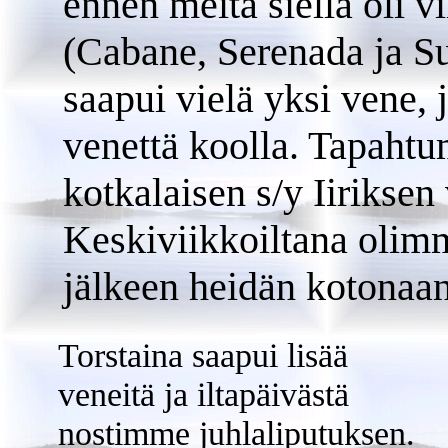
ennen meitä siellä oli v
(Cabane, Serenada ja S
saapui vielä yksi vene, 
venettä koolla. Tapaht
kotkalaisen s/y Iiriksen
Keskiviikkoiltana olimm
jälkeen heidän kotonaan 
Torstaina saapui lisää
veneitä ja iltapäivästä
nostimme juhlaliputuksen.