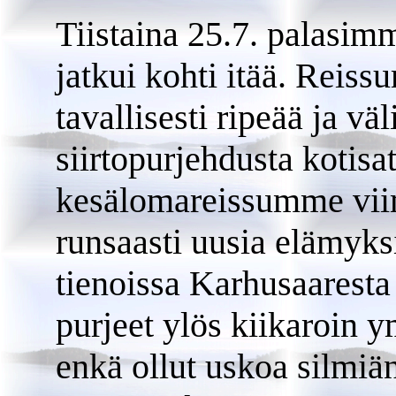
Tiistaina 25.7. palasi
jatkui kohti itää. Rei
tavallisesti ripeää ja väl
siirtopurjehdusta kotis
kesälomareissumme viim
runsaasti uusia elämyk
tienoissa Karhusaaresta
purjeet ylös kiikaroin y
enkä ollut uskoa silmiä