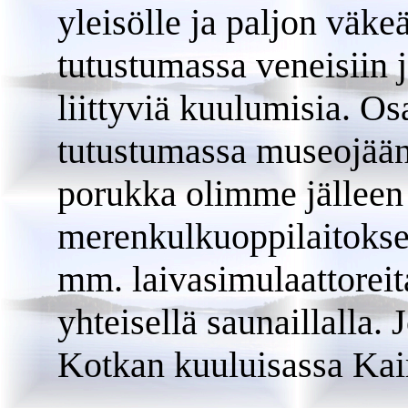
yleisölle ja paljon väkeä
tutustumassa veneisiin
liittyviä kuulumisia. 
tutustumassa museojää
porukka olimme jälleen
merenkulkuoppilaitoksen
mm. laivasimulaattoreita
yhteisellä saunaillalla. J
Kotkan kuuluisassa Kair