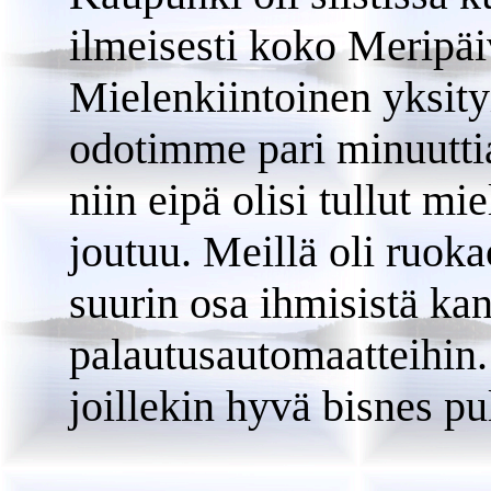
ilmeisesti koko Meripäiv
Mielenkiintoinen yksity
odotimme pari minuutti
niin eipä olisi tullut mi
joutuu. Meillä oli ruok
suurin osa ihmisistä kan
palautusautomaatteihin.
joillekin hyvä bisnes p