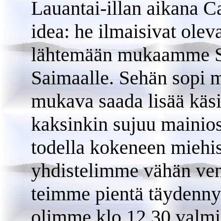
Lauantai-illan aikana 
idea: he ilmaisivat olev
lähtemään mukaamme Sa
Saimaalle. Sehän sopi m
mukava saada lisää käs
kaksinkin sujuu mainios
todella kokeneen miehi
yhdistelimme vähän ven
teimme pientä täydenny
olimme klo 12.30 valmii