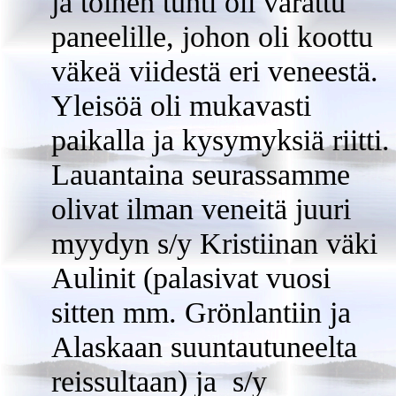
ja toinen tunti oli varattu
paneelille, johon oli koottu
väkeä viidestä eri veneestä.
Yleisöä oli mukavasti
paikalla ja kysymyksiä riitti.
Lauantaina seurassamme
olivat ilman veneitä juuri
myydyn s/y Kristiinan väki
Aulinit (palasivat vuosi
sitten mm. Grönlantiin ja
Alaskaan suuntautuneelta
reissultaan) ja s/y