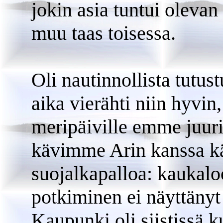
jokin asia tuntui olevan
muu taas toisessa.
Oli nautinnollista tutus
aika vierähti niin hyvin,
meripäiville emme juur
kävimme Arin kanssa kä
suojalkapalloa: kaukalo
potkiminen ei näyttänyt
Kaupunki oli siistissä k