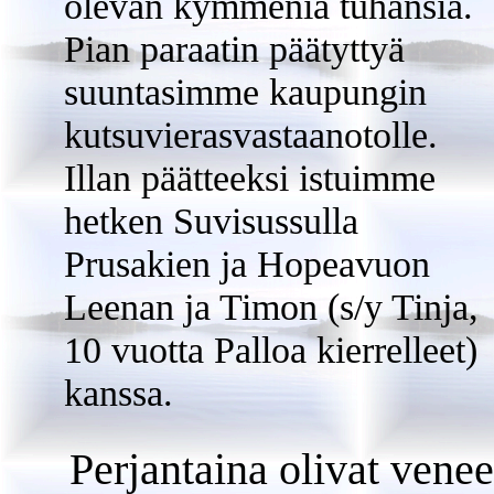
olevan kymmeniä tuhansia.
Pian paraatin päätyttyä
suuntasimme kaupungin
kutsuvierasvastaanotolle.
Illan päätteeksi istuimme
hetken Suvisussulla
Prusakien ja Hopeavuon
Leenan ja Timon (s/y Tinja,
10 vuotta Palloa kierrelleet)
kanssa.
Perjantaina olivat venee