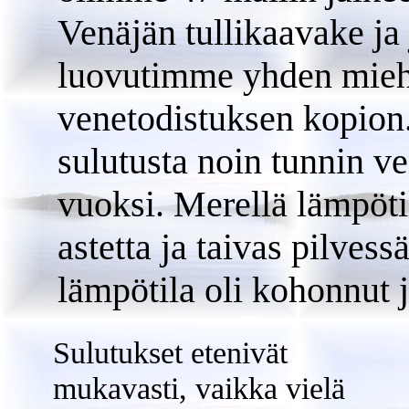
Venäjän tullikaavake ja 
luovutimme yhden miehi
venetodistuksen kopio
sulutusta noin tunnin ve
vuoksi. Merellä lämpötil
astetta ja taivas pilvess
lämpötila oli kohonnut 
Sulutukset etenivät
mukavasti, vaikka vielä