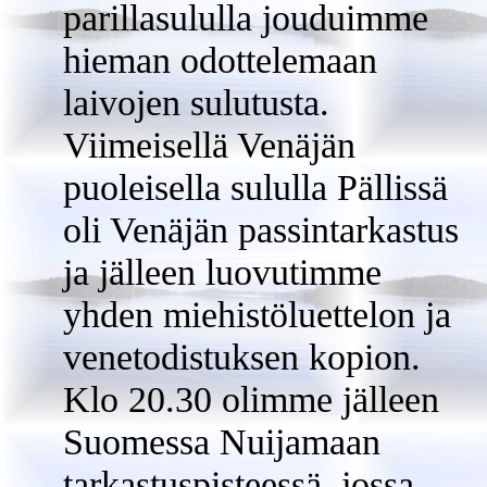
parillasululla jouduimme
hieman odottelemaan
laivojen sulutusta.
Viimeisellä Venäjän
puoleisella sululla Pällissä
oli Venäjän passintarkastus
ja jälleen luovutimme
yhden miehistöluettelon ja
venetodistuksen kopion.
Klo 20.30 olimme jälleen
Suomessa Nuijamaan
tarkastuspisteessä, jossa