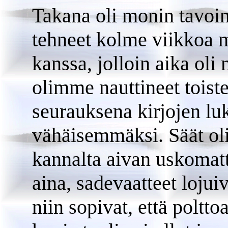
Takana oli monin tavoi
tehneet kolme viikkoa
kanssa, jolloin aika oli
olimme nauttineet tois
seurauksena kirjojen luk
vähäisemmäksi. Säät oli
kannalta aivan uskomatt
aina, sadevaatteet lojuiv
niin sopivat, että poltto