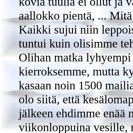
kovia tuulia ei ollut ja 
aallokko pientä, ... Mitä
Kaikki sujui niin leppois
tuntui kuin olisimme te
Olihan matka lyhyempi 
kierroksemme, mutta kyl
kasaan noin 1500 mailia
olo siitä, että kesälom
jälkeen ehdimme enää 
viikonloppuina vesille, 