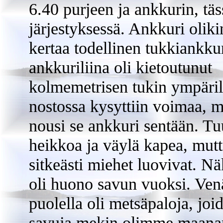
6.40 purjeen ja ankkurin, täs
järjestyksessä. Ankkuri olikin
kertaa todellinen tukkiankkur
ankkuriliina oli kietoutunut
kolmemetrisen tukin ympäril
nostossa kysyttiin voimaa, m
nousi se ankkuri sentään. Tuu
heikkoa ja väylä kapea, mut
sitkeästi miehet luovivat. N
oli huono savun vuoksi. Ven
puolella oli metsäpaloja, joi
savuja mekin olimme maana