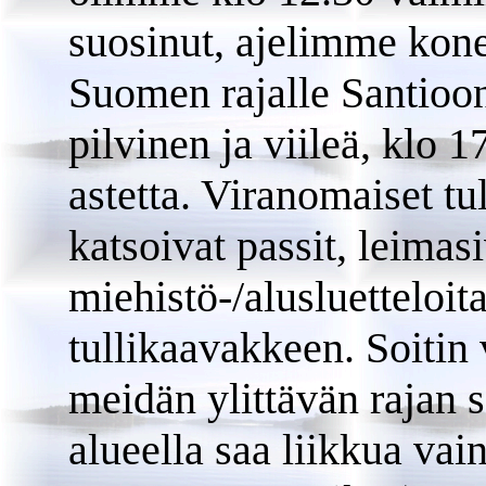
suosinut, ajelimme kone
Suomen rajalle Santioon.
pilvinen ja viileä, klo 1
astetta. Viranomaiset tu
katsoivat passit, leimasi
miehistö-/alusluetteloit
tullikaavakkeen. Soitin v
meidän ylittävän rajan
alueella saa liikkua vai