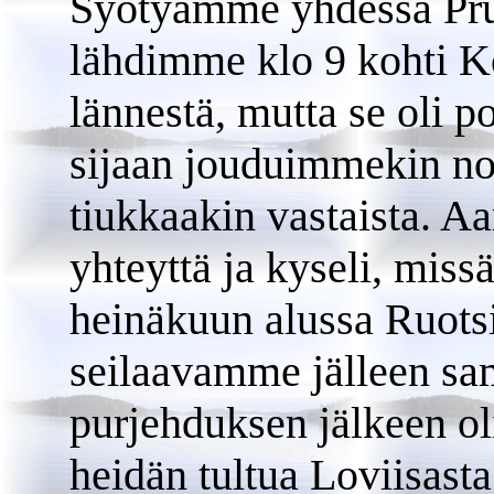
Syötyämme yhdessä Pru
lähdimme klo 9 kohti Ko
lännestä, mutta se oli 
sijaan jouduimmekin no
tiukkaakin vastaista. A
yhteyttä ja kyseli, mi
heinäkuun alussa Ruotsi
seilaavamme jälleen sam
purjehduksen jälkeen o
heidän tultua Loviisasta 