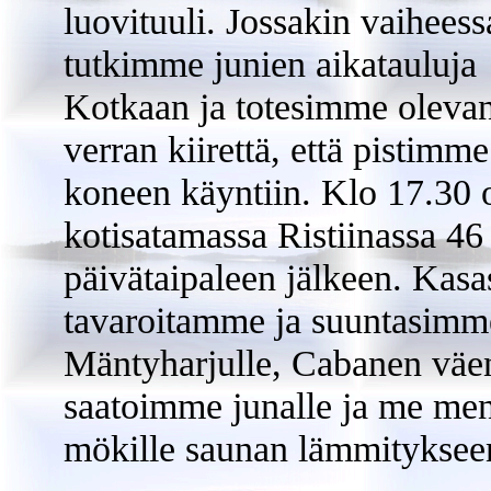
luovituuli. Jossakin vaiheess
tutkimme junien aikatauluja
Kotkaan ja totesimme oleva
verran kiirettä, että pistimme
koneen käyntiin. Klo 17.30
kotisatamassa Ristiinassa 46
päivätaipaleen jälkeen. Kas
tavaroitamme ja suuntasimm
Mäntyharjulle, Cabanen väe
saatoimme junalle ja me m
mökille saunan lämmityksee