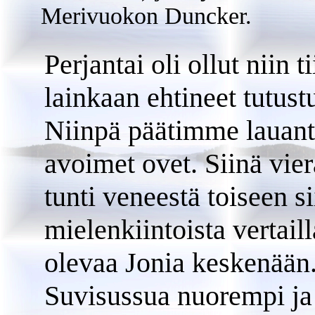
Merivuokon Duncker.
Perjantai oli ollut niin 
lainkaan ehtineet tutust
Niinpä päätimme lauant
avoimet ovet. Siinä vi
tunti veneestä toiseen s
mielenkiintoista vertail
olevaa Jonia keskenään.
Suvisussua nuorempi ja 