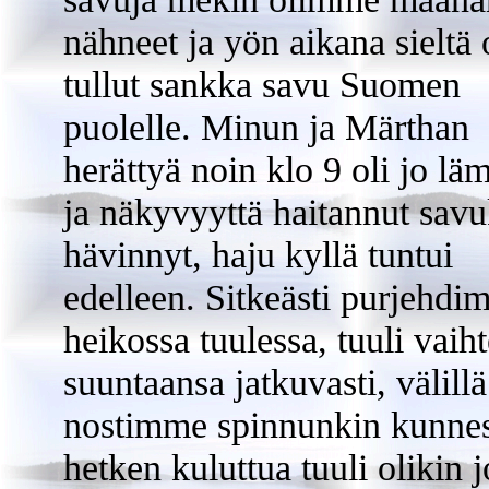
nähneet ja yön aikana sieltä 
tullut sankka savu Suomen
puolelle. Minun ja Märthan
herättyä noin klo 9 oli jo lä
ja näkyvyyttä haitannut savu
hävinnyt, haju kyllä tuntui
edelleen. Sitkeästi purjehd
heikossa tuulessa, tuuli vaiht
suuntaansa jatkuvasti, välillä
nostimme spinnunkin kunne
hetken kuluttua tuuli olikin j