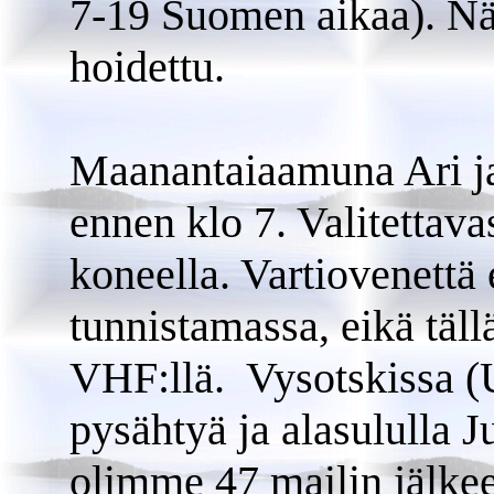
7-19 Suomen aikaa). Näin
hoidettu.
Maanantaiaamuna Ari ja 
ennen klo 7. Valitettavas
koneella. Vartiovenettä 
tunnistamassa, eikä täll
VHF:llä. Vysotskissa (U
pysähtyä ja alasululla J
olimme 47 mailin jälkeen